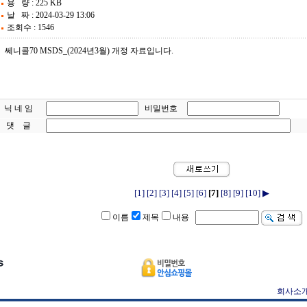
용 량 : 225 KB
날 짜 : 2024-03-29 13:06
조회수 : 1546
쎄니콜70 MSDS_(2024년3월) 개정 자료입니다.
닉 네 임
비밀번호
댓 글
[1]
[2]
[3]
[4]
[5]
[6]
[7]
[8]
[9]
[10]
▶
이름
제목
내용
회사소