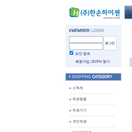
보안 접속
회원가입
|
ID/PW 찾기
소독제
위생용품
위생기기
개인위생