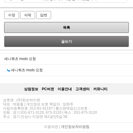
수정
삭제
답변
목록
글쓰기
세니쿼츠 msds 요청
세니쿼츠 msds 요청
상점정보
PC버젼
이용안내
고객센터
커뮤니티
상호명 : (주)한손하이젠
대표 : 박용철 | 개인정보 보호 책임자 : 장완주
사업자등록번호 :312-81-42197 | 통신판매업신고번호 :
전화 : 경기:031-671-3120, 673-3120 | 팩스 : 031-675-3120
주소 : 경기:안성시 미양면 제2공단5길 58
이용약관
|
개인정보처리방침