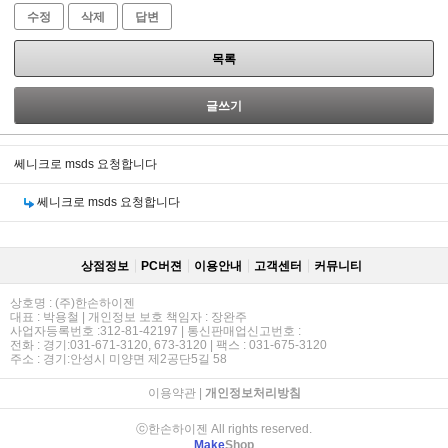
수정
삭제
답변
목록
글쓰기
쎄니크로 msds 요청합니다
쎄니크로 msds 요청합니다
상점정보
PC버젼
이용안내
고객센터
커뮤니티
상호명 : (주)한손하이젠
대표 : 박용철 | 개인정보 보호 책임자 : 장완주
사업자등록번호 :312-81-42197 | 통신판매업신고번호 :
전화 : 경기:031-671-3120, 673-3120 | 팩스 : 031-675-3120
주소 : 경기:안성시 미양면 제2공단5길 58
이용약관
|
개인정보처리방침
ⓒ한손하이젠 All rights reserved.
Make
Shop