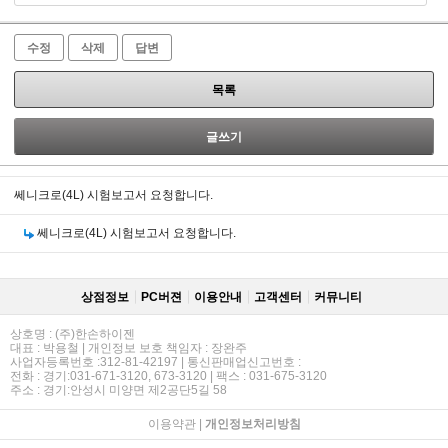
수정
삭제
답변
목록
글쓰기
쎄니크로(4L) 시험보고서 요청합니다.
쎄니크로(4L) 시험보고서 요청합니다.
상점정보
PC버젼
이용안내
고객센터
커뮤니티
상호명 : (주)한손하이젠
대표 : 박용철 | 개인정보 보호 책임자 : 장완주
사업자등록번호 :312-81-42197 | 통신판매업신고번호 :
전화 : 경기:031-671-3120, 673-3120 | 팩스 : 031-675-3120
주소 : 경기:안성시 미양면 제2공단5길 58
이용약관
|
개인정보처리방침