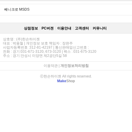
쎄니크로 MSDS
상점정보
PC버젼
이용안내
고객센터
커뮤니티
상호명 : (주)한손하이젠
대표 : 박용철 | 개인정보 보호 책임자 : 장완주
사업자등록번호 :312-81-42197 | 통신판매업신고번호 :
전화 : 경기:031-671-3120, 673-3120 | 팩스 : 031-675-3120
주소 : 경기:안성시 미양면 제2공단5길 58
이용약관
|
개인정보처리방침
ⓒ한손하이젠 All rights reserved.
Make
Shop