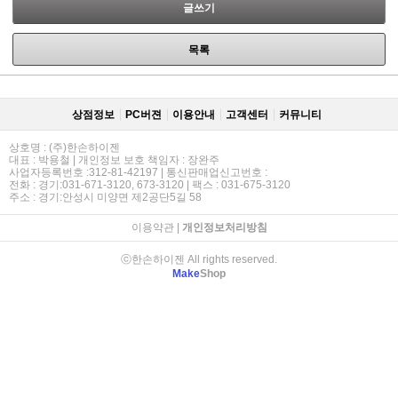
글쓰기
목록
상점정보
PC버젼
이용안내
고객센터
커뮤니티
상호명 : (주)한손하이젠
대표 : 박용철 | 개인정보 보호 책임자 : 장완주
사업자등록번호 :312-81-42197 | 통신판매업신고번호 :
전화 : 경기:031-671-3120, 673-3120 | 팩스 : 031-675-3120
주소 : 경기:안성시 미양면 제2공단5길 58
이용약관
|
개인정보처리방침
ⓒ한손하이젠 All rights reserved.
Make
Shop