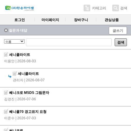
카테고리
검색
로그인
마이페이지
장바구니
관심상품
질문과 대답
글쓰기
검색
세니콜라이트
이용안
| 2026-08-03
세니콜라이트
관리자
| 2026-08-07
쎄니크로 MSDS 그림문자
김경진
| 2026-07-06
쎄니콜70 경고표지 요청
이준수
| 2026-07-03
써니크로