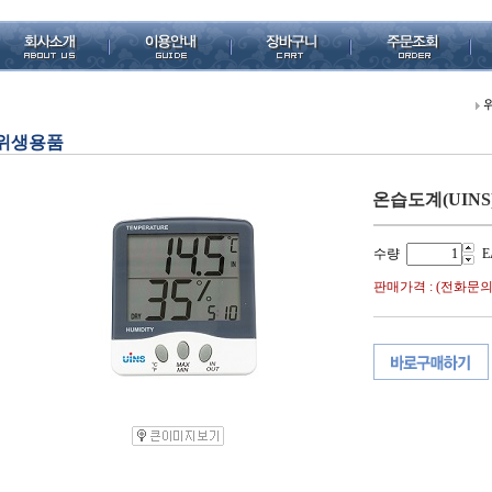
위생용품
온습도계(UINS
수량
E
판매가격 : (전화문의