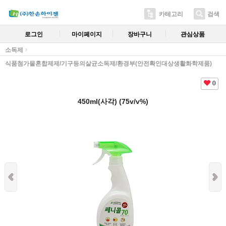
카테고리
검색
로그인
마이페이지
장바구니
관심상품
소독제
식품첨가물혼합제제/기구등의살균소독제/환경부(안전확인대상생활화학제품)
0
450ml(사각) (75v/v%)