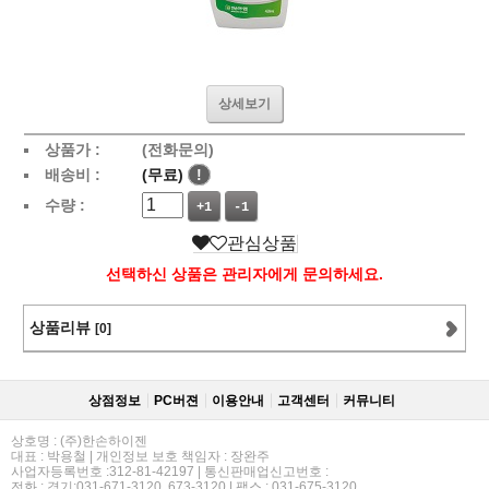
상세보기
상품가 :
(전화문의)
배송비 :
(무료)
!
수량 :
+1
-1
관심상품
선택하신 상품은 관리자에게 문의하세요.
상품리뷰
[0]
상점정보
PC버젼
이용안내
고객센터
커뮤니티
상호명 : (주)한손하이젠
대표 : 박용철 | 개인정보 보호 책임자 : 장완주
사업자등록번호 :312-81-42197 | 통신판매업신고번호 :
전화 : 경기:031-671-3120, 673-3120 | 팩스 : 031-675-3120