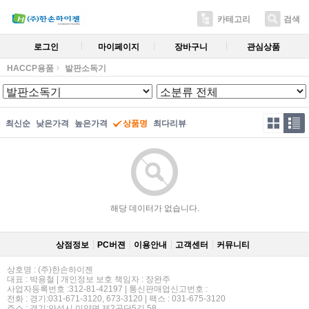
카테고리
검색
로그인
마이페이지
장바구니
관심상품
HACCP용품
발판소독기
최신순
낮은가격
높은가격
상품명
최다리뷰
해당 데이터가 없습니다.
상점정보
PC버젼
이용안내
고객센터
커뮤니티
상호명 : (주)한손하이젠
대표 : 박용철 | 개인정보 보호 책임자 : 장완주
사업자등록번호 :312-81-42197 | 통신판매업신고번호 :
전화 : 경기:031-671-3120, 673-3120 | 팩스 : 031-675-3120
주소 : 경기:안성시 미양면 제2공단5길 58