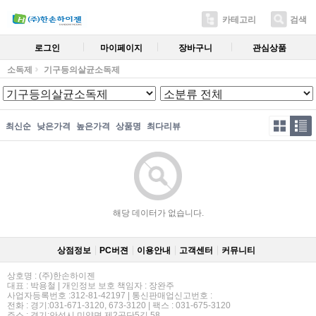
카테고리
검색
로그인
마이페이지
장바구니
관심상품
소독제
기구등의살균소독제
최신순
낮은가격
높은가격
상품명
최다리뷰
해당 데이터가 없습니다.
상점정보
PC버젼
이용안내
고객센터
커뮤니티
상호명 : (주)한손하이젠
대표 : 박용철 | 개인정보 보호 책임자 : 장완주
사업자등록번호 :312-81-42197 | 통신판매업신고번호 :
전화 : 경기:031-671-3120, 673-3120 | 팩스 : 031-675-3120
주소 : 경기:안성시 미양면 제2공단5길 58